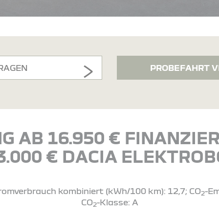
RAGEN
PROBEFAHRT V
G AB 16.950 € FINANZI
 3.000 € DACIA ELEKTRO
Stromverbrauch kombiniert (kWh/100 km): 12,7; CO
-Em
2
CO
-Klasse: A
2