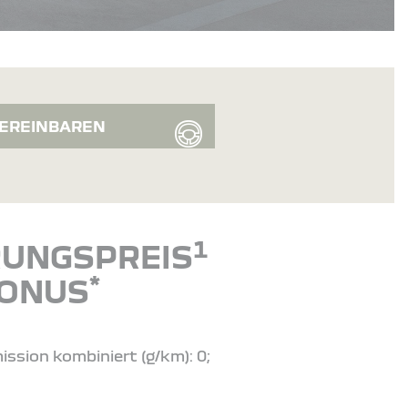
EREINBAREN
1
ERUNGSPREIS
*
BONUS
ission kombiniert (g/km): 0;