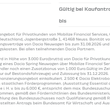
Gültig bei Kaufantr
bis
ngebot für Privatkunden von Mobilize Financial Services,
Deutschland, Jagenbergstraße 1, 41468 Neuss. Bonität vor
ungsverträge von Dacia Neuwagen bis zum 31.08.2026 und
gskosten. Bei allen teilnehmenden Dacia Partnern.
rd in Höhe von 3.000 Euro(brutto) von Dacia für Privatku
g eines Dacia Spring Neuwagen über Mobilize Financial Ser
ler noch einen Zusatzbonus von 1.000 Euro.Gültig im Ze
 nur auf Bestandsfahrzeuge) und Zulassung bis 31.12.2026
inanzierungsangebot einkalkuliert. 2.500 € Dacia Elektrobo
n staatlichen Förderprogrammen. (Ausstattung Essential a
e i. H. v. bis zu 6.000 €, entspricht dem max. Bundeszusch
kommen, gemäß den Förderrichtlinien des Bundesministeri
lung des Bundeszuschusses nach Qualifizierung gemäß Ri
estellten Antrags beim Bundesamt für Wirtschaft und Ausf