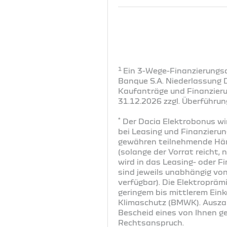
1
Ein 3-Wege-Finanzierungsa
Banque S.A. Niederlassung 
Kaufanträge und Finanzier
31.12.2026 zzgl. Überführun
*
Der Dacia Elektrobonus wi
bei Leasing und Finanzierun
gewähren teilnehmende Händ
(solange der Vorrat reicht,
wird in das Leasing- oder F
sind jeweils unabhängig vo
verfügbar). Die Elektroprämi
geringem bis mittlerem Ein
Klimaschutz (BMWK). Auszah
Bescheid eines von Ihnen g
Rechtsanspruch.