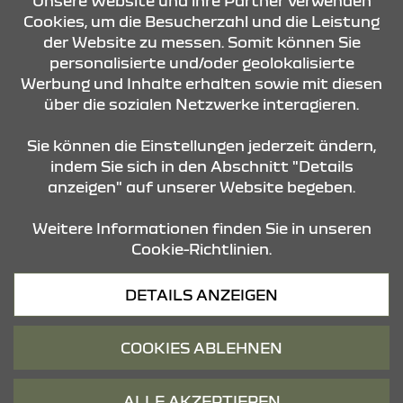
KONTAKT & ANFAHRT
Unsere Website und ihre Partner verwenden
Cookies, um die Besucherzahl und die Leistung
der Website zu messen. Somit können Sie
personalisierte und/oder geolokalisierte
ÖFFNUNGSZEITEN
Werbung und Inhalte erhalten sowie mit diesen
über die sozialen Netzwerke interagieren.
STANDORTE
Sie können die Einstellungen jederzeit ändern,
indem Sie sich in den Abschnitt "Details
anzeigen" auf unserer Website begeben.
Weitere Informationen finden Sie in unseren
Cookie-Richtlinien.
Datenschutz
DETAILS ANZEIGEN
Cookies
Barrierefreiheit
COOKIES ABLEHNEN
Impressum
© 2026 Dacia
ALLE AKZEPTIEREN