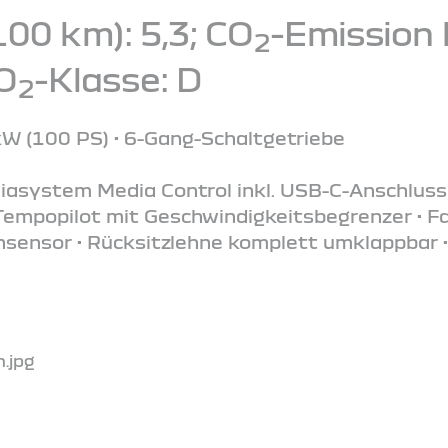
100 km): 5,3; CO
-Emission 
2
CO
-Klasse: D
2
kW (100 PS) • 6-Gang-Schaltgetriebe
iasystem Media Control inkl. USB-C-Anschluss
 Tempopilot mit Geschwindigkeitsbegrenzer • F
nsensor • Rücksitzlehne komplett umklappbar •