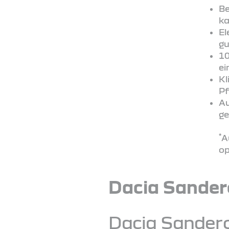
Be
ka
El
gu
10
ei
Kl
Pf
Au
ge
*
A
op
Dacia Sander
Dacia Sander