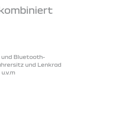
kombiniert
 und Bluetooth-
ahrersitz und Lenkrad
 u.v.m