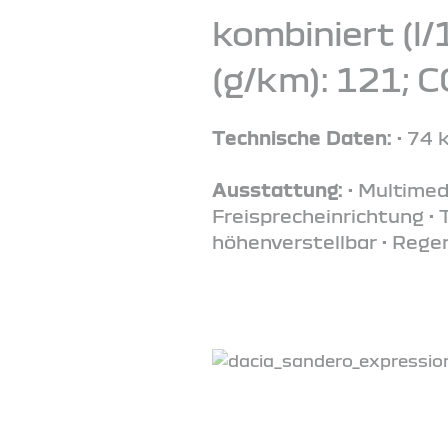
kombiniert (l/
(g/km): 121; 
Technische Daten:
• 74 
Ausstattung:
• Multimed
Freisprecheinrichtung •
höhenverstellbar • Rege