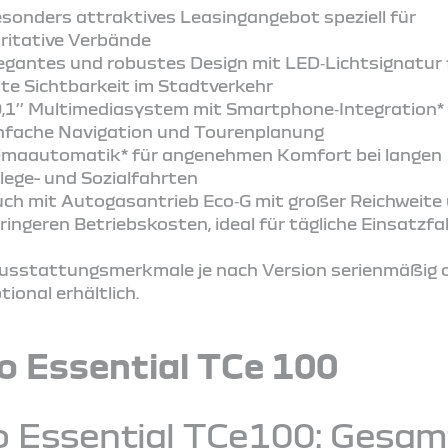
sonders attraktives Leasingangebot speziell für
ritative Verbände
egantes und robustes Design mit LED‑Lichtsignatur 
te Sichtbarkeit im Stadtverkehr
,1’’ Multimediasystem mit Smartphone‑Integration* 
nfache Navigation und Tourenplanung
imaautomatik* für angenehmen Komfort bei langen
lege- und Sozialfahrten
ch mit Autogasantrieb Eco‑G mit großer Reichweite
ringeren Betriebskosten, ideal für tägliche Einsatzf
usstattungsmerkmale je nach Version serienmäßig 
tional erhältlich.
o Essential TCe 100
o Essential TCe100: Gesa