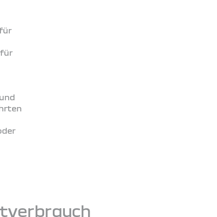
für
für
 und
ahrten
oder
mtverbrauch